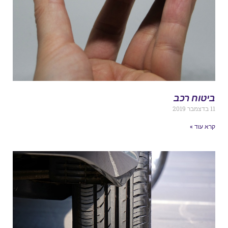
יטוח רכב
צמבר 2019
רא עוד »