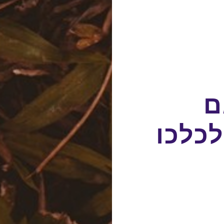
ם
כלכו