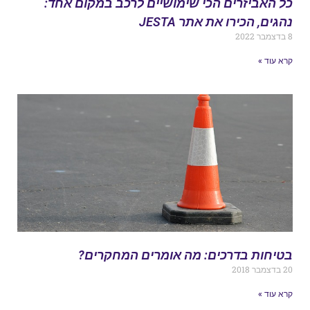
ל האביזרים הכי שימושיים לרכב במקום אחד:
הגים, הכירו את אתר JESTA
בר 2022
רא עוד »
טיחות בדרכים: מה אומרים המחקרים?
בדצמבר 2018
רא עוד »