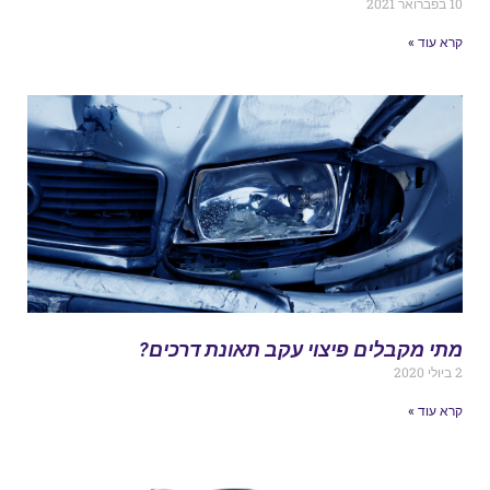
פברואר 2021
רא עוד »
תי מקבלים פיצוי עקב תאונת דרכים?
י 2020
רא עוד »